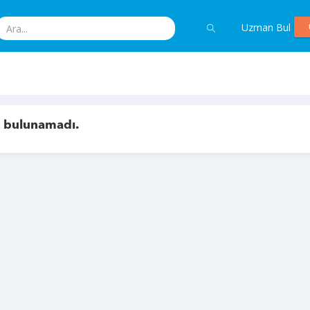
Uzman Bul
ç bulunamadı.