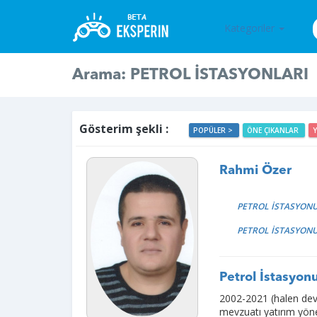
Kategoriler
Arama: PETROL İSTASYONLARI
Gösterim şekli :
POPÜLER >
ÖNE ÇIKANLAR
Rahmi Özer
PETROL İSTASYONU
PETROL İSTASYON
Petrol İstasyon
2002-2021 (halen deva
mevzuatı yatırım yön