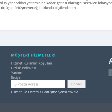
lup yapacakları yatırımın ne kadar getirisi olacagını seçtikleri lokasy
e örtüşüp örtüşmeyeceği hakkında bilgilendiririm.
MÜŞTERİ HİZMETLERİ
Hizmet Kullanım Koşulları
Gizlilik Politikası
Yardım
İletişim
Gönder
Uzman İle Ücretsiz Görüşme Şansı Yakala.