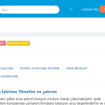
Uzman Bul
YENI
FIYAT(EN DÜŞÜK)
 İŞLETME
PETROL İSTASYONU YATIRIM
EPDK MEVZUAT
U DEĞERLEME
u İşletme Yönetim ve yatırım
m )yılları arası petrol istasyon müdürü olarak çalışmaktayım. epdk
etim konularında uzmanım.firmalara lokasyon arsa degerlendirme ve 