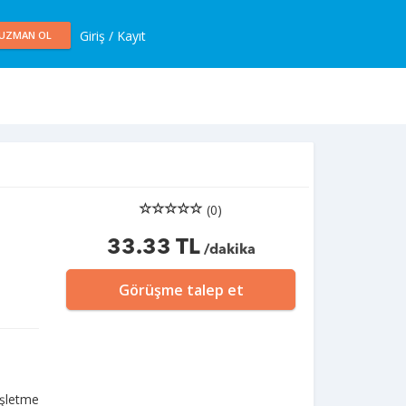
Giriş / Kayıt
UZMAN OL
(0)
33.33 TL
/dakika
Görüşme talep et
işletme