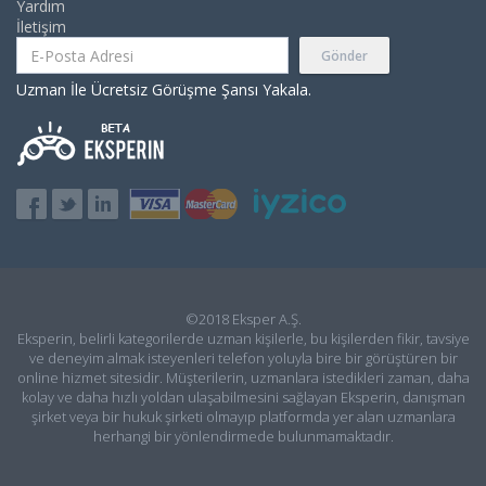
Yardım
İletişim
Gönder
Uzman İle Ücretsiz Görüşme Şansı Yakala.
©2018 Eksper A.Ş.
Eksperin, belirli kategorilerde uzman kişilerle, bu kişilerden fikir, tavsiye
ve deneyim almak isteyenleri telefon yoluyla bire bir görüştüren bir
online hizmet sitesidir. Müşterilerin, uzmanlara istedikleri zaman, daha
kolay ve daha hızlı yoldan ulaşabilmesini sağlayan Eksperin, danışman
şirket veya bir hukuk şirketi olmayıp platformda yer alan uzmanlara
herhangi bir yönlendirmede bulunmamaktadır.