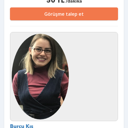
50 TL
/dakika
Görüşme talep et
Burcu Kış