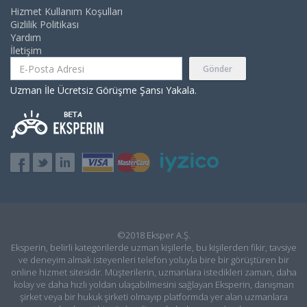
Hizmet Kullanım Koşulları
Gizlilik Politikası
Yardım
İletişim
Gönder
Uzman İle Ücretsiz Görüşme Şansı Yakala.
©2018 Eksper A.Ş.
Eksperin, belirli kategorilerde uzman kişilerle, bu kişilerden fikir, tavsiye
ve deneyim almak isteyenleri telefon yoluyla bire bir görüştüren bir
online hizmet sitesidir. Müşterilerin, uzmanlara istedikleri zaman, daha
kolay ve daha hızlı yoldan ulaşabilmesini sağlayan Eksperin, danışman
şirket veya bir hukuk şirketi olmayıp platformda yer alan uzmanlara