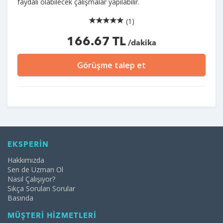
faydalı olabilecek çalışmalar yapılabilir.
(1)
166.67 TL
/dakika
Görüşme talep et
EKSPERİN
Hakkımızda
Sen de Uzman Ol
Nasıl Çalışıyor?
Sıkça Sorulan Sorular
Basında
MÜŞTERİ HİZMETLERİ