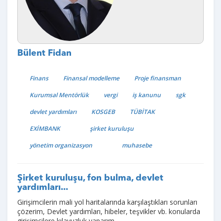
Bülent Fidan
Finans
Finansal modelleme
Proje finansman
Kurumsal Mentörlük
vergi
iş kanunu
sgk
devlet yardımları
KOSGEB
TÜBİTAK
EXİMBANK
şirket kuruluşu
yönetim organizasyon
muhasebe
Şirket kuruluşu, fon bulma, devlet
yardımları...
Girişimcilerin mali yol haritalarında karşılaştıkları sorunları
çözerim, Devlet yardımları, hibeler, teşvikler vb. konularda
girişimcilere kılavuzluk yaparım.