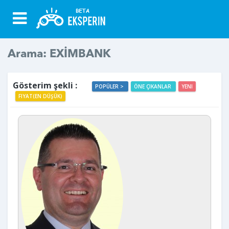
Arama: EXİMBANK
Gösterim şekli :
POPÜLER >
ÖNE ÇIKANLAR
YENI
FIYAT(EN DÜŞÜK)