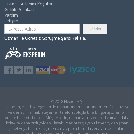
Hizmet Kullanım Koşulları
Gizlilik Politikası
Yardım
İletişim
Gönder
Uzman İle Ücretsiz Görüşme Şansı Yakala.
©2018 Eksper A.Ş.
Eksperin, belirli kategorilerde uzman kişilerle, bu kişilerden fikir, tavsiye
ve deneyim almak isteyenleri telefon yoluyla bire bir görüştüren bir
online hizmet sitesidir. Müşterilerin, uzmanlara istedikleri zaman, daha
kolay ve daha hızlı yoldan ulaşabilmesini sağlayan Eksperin, danışman
şirket veya bir hukuk şirketi olmayıp platformda yer alan uzmanlara
herhangi bir yönlendirmede bulunmamaktadır.