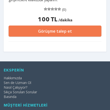
(0)
100 TL
/dakika
Görüşme talep et
EKSPERİN
Hakkımızda
Sen de Uzman Ol
Nasıl Çalışıyor?
Sıkça Sorulan Sorular
Basında
MÜŞTERİ HİZMETLERİ