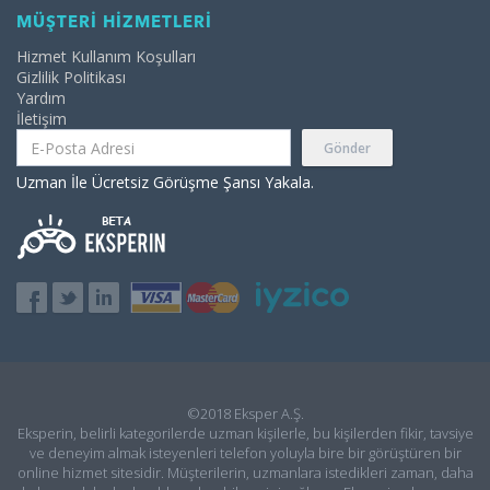
MÜŞTERİ HİZMETLERİ
Hizmet Kullanım Koşulları
Gizlilik Politikası
Yardım
İletişim
Gönder
Uzman İle Ücretsiz Görüşme Şansı Yakala.
©2018 Eksper A.Ş.
Eksperin, belirli kategorilerde uzman kişilerle, bu kişilerden fikir, tavsiye
ve deneyim almak isteyenleri telefon yoluyla bire bir görüştüren bir
online hizmet sitesidir. Müşterilerin, uzmanlara istedikleri zaman, daha