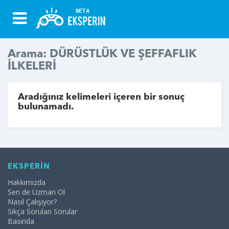
Arama: DÜRÜSTLÜK VE ŞEFFAFLIK
İLKELERİ
Aradığınız kelimeleri içeren bir sonuç
bulunamadı.
EKSPERİN
Hakkımızda
Sen de Uzman Ol
Nasıl Çalışıyor?
Sıkça Sorulan Sorular
Basında