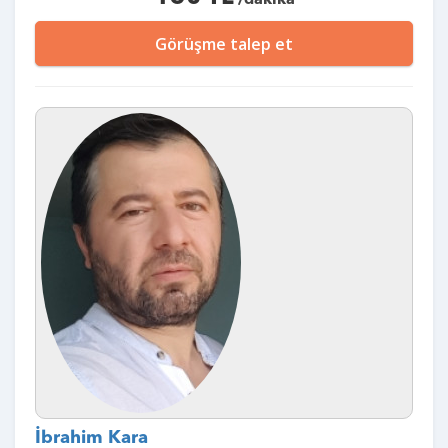
Görüşme talep et
İbrahim Kara