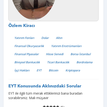
Özlem Kiracı
Yatırım Fonları
Dolar
Altın
Finansal Okuryazarlık
Yatırım Enstrümanları
Finansal Piyasalar
Hisse Senedi
Borsa İstanbul
Bireysel Bankacılık
Ticari Bankacılık
Bordrolama
İşçi Hakları
EYT
Bitcoin
Kriptopara
EYT Konusunda Aklınızdaki Sorular
EYT ile ilgili tüm merak ettiklerinizi bana buradan
sorabilirsiniz. Mali müşavir