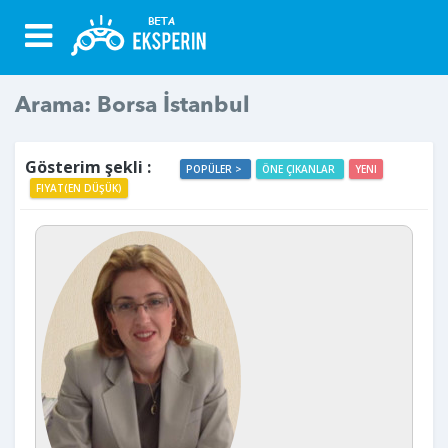
Arama: Borsa İstanbul
Gösterim şekli :
POPÜLER >
ÖNE ÇIKANLAR
YENI
FIYAT(EN DÜŞÜK)