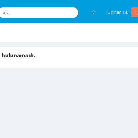
Uzman Bul
ç bulunamadı.