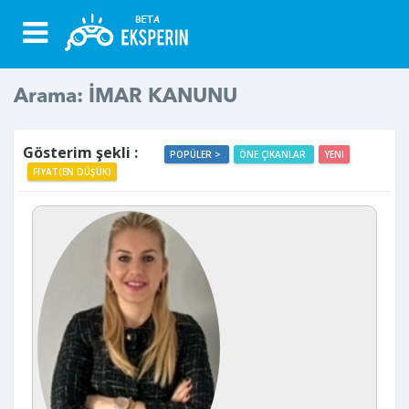
Arama: İMAR KANUNU
Gösterim şekli :
POPÜLER >
ÖNE ÇIKANLAR
YENI
FIYAT(EN DÜŞÜK)