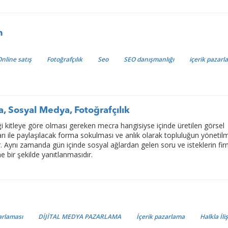
m
nline satış
Fotoğrafçılık
Seo
SEO danışmanlığı
içerik pazarl
a, Sosyal Medya, Fotoğrafçılık
i kitleye göre olması gereken mecra hangisiyse içinde üretilen görsel
ları ile paylaşılacak forma sokulması ve anlık olarak topluluğun yönetil
 Aynı zamanda gün içinde sosyal ağlardan gelen soru ve isteklerin fi
ne bir şekilde yanıtlanmasıdır.
arlaması
DİJİTAL MEDYA PAZARLAMA
İçerik pazarlama
Halkla İli