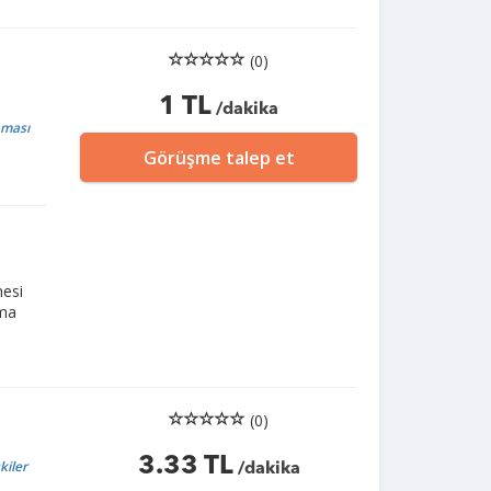
(0)
1 TL
/dakika
aması
Görüşme talep et
mesi
rma
(0)
3.33 TL
şkiler
/dakika