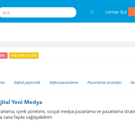
Uzman Bul
YENI
FIYAT(EN DÜŞÜK)
ama
Dijital yayıncılık
Dijital pazarlama
Pazarlama stratejisi
İl
jital Yeni Medya
zarlama, içerik yönetimi, sosyal medya pazarlama ve pazarlama stratej
 sana fayda sağlayabilirim.