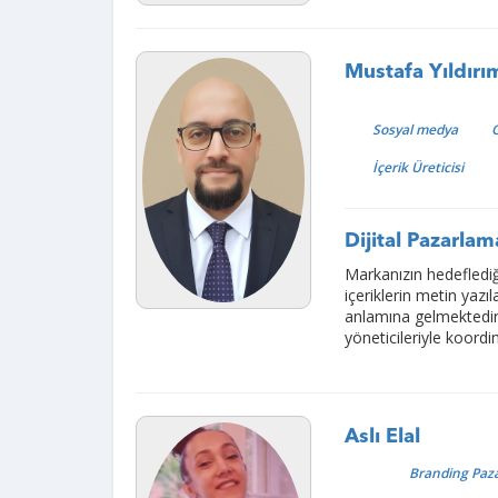
Mustafa Yıldırı
Sosyal medya
O
İçerik Üreticisi
Dijital Pazarlam
Markanızın hedeflediğ
içeriklerin metin yazı
anlamına gelmektedir.
yöneticileriyle koordi
Aslı Elal
Branding Paz