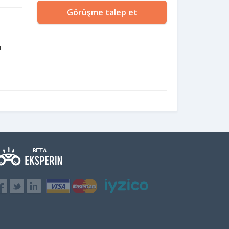
Görüşme talep et
ı