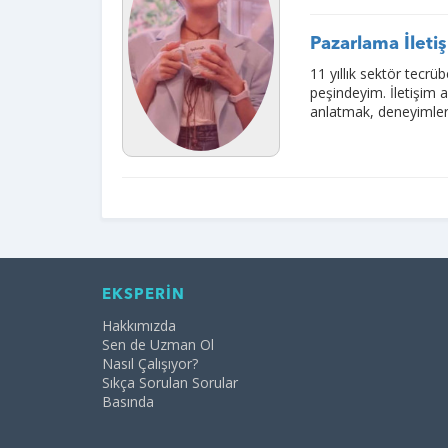
Pazarlama İleti
11 yıllık sektör tecrü
peşindeyim. İletişim a
anlatmak, deneyimler
EKSPERİN
Hakkımızda
Sen de Uzman Ol
Nasıl Çalışıyor?
Sıkça Sorulan Sorular
Basında