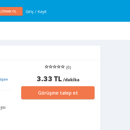
Giriş / Kayıt
UZMAN OL
(0)
3.33 TL
etişim
/dakika
Görüşme talep et
isi