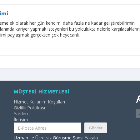
şimi
beme ek olarak her gün kendimi daha fazla ne kadar geliştirebilirimin
lanında kariyer yapmak isteyenleri bu yolculukta nelerle karşılacakların
imi paylaşmak gerçekten çok heyecanlı.
MÜŞTERİ HİZMETLERİ
Hizmet Kullanım Koşulları
Gizlilik Politikası
Yardım
İletişim
Gönder
Uzman İle Ücretsiz Görüşme Şansı Yakala.