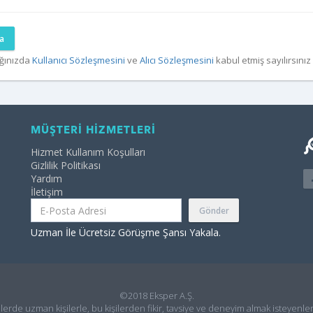
a
ğınızda
Kullanıcı Sözleşmesini
ve
Alıcı Sözleşmesini
kabul etmiş sayılırsınız
MÜŞTERİ HİZMETLERİ
Hizmet Kullanım Koşulları
Gizlilik Politikası
Yardım
İletişim
Gönder
Uzman İle Ücretsiz Görüşme Şansı Yakala.
©2018 Eksper A.Ş.
ilerde uzman kişilerle, bu kişilerden fikir, tavsiye ve deneyim almak isteyenler