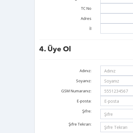
TC No
Adres
İl
4. Üye Ol
Adınız:
Soyanız:
GSM Numaranız:
E-posta:
Şifre:
Şifre Tekrarı: