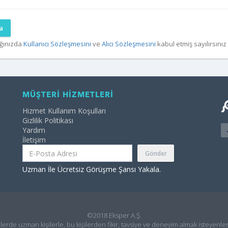
a
ğınızda
Kullanıcı Sözleşmesini
ve
Alıcı Sözleşmesini
kabul etmiş sayılırsınız
MÜŞTERİ HİZMETLERİ
Hizmet Kullanım Koşulları
Gizlilik Politikası
Yardım
İletişim
Gönder
Uzman İle Ücretsiz Görüşme Şansı Yakala.
©2018 Eksper A.Ş.
ilerde uzman kişilerle, bu kişilerden fikir, tavsiye ve deneyim almak isteyenler