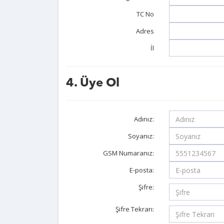
TC No
Adres
İl
4. Üye Ol
Adınız:
Soyanız:
GSM Numaranız:
E-posta:
Şifre:
Şifre Tekrarı: