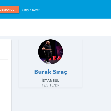
Giriş / Kayıt
UZMAN OL
Burak Sıraç
İSTANBUL
12.5 TL/Dk