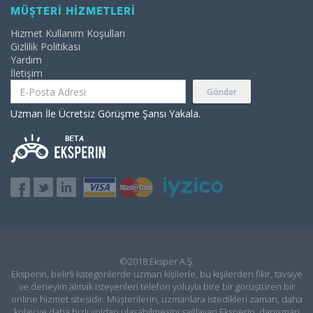
MÜŞTERİ HİZMETLERİ
Hizmet Kullanım Koşulları
Gizlilik Politikası
Yardım
İletişim
Gönder
Uzman İle Ücretsiz Görüşme Şansı Yakala.
©2018 Eksper A.Ş.
Eksperin, belirli kategorilerde uzman kişilerle, bu kişilerden fikir, tavsiye
ve deneyim almak isteyenleri telefon yoluyla bire bir görüştüren bir
online hizmet sitesidir. Müşterilerin, uzmanlara istedikleri zaman, daha
kolay ve daha hızlı yoldan ulaşabilmesini sağlayan Eksperin, danışman