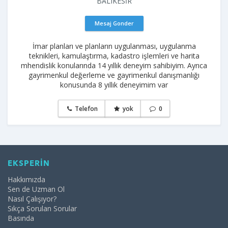
BALIKESİR
Mesaj Gonder
İmar planları ve planların uygulanması, uygulanma
teknikleri, kamulaştırma, kadastro işlemleri ve harita
mhendislik konularında 14 yıllık deneyim sahibiyim. Ayrıca
gayrimenkul değerleme ve gayrimenkul danışmanlığı
konusunda 8 yıllık deneyimim var
Telefon
yok
0
EKSPERİN
Hakkımızda
Sen de Uzman Ol
Nasıl Çalışıyor?
Sıkça Sorulan Sorular
Basında