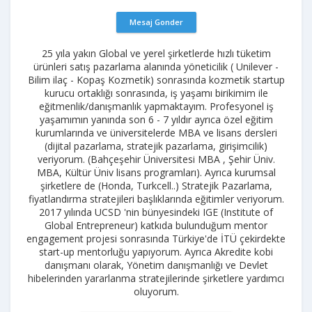
Mesaj Gonder
25 yıla yakın Global ve yerel şirketlerde hızlı tüketim
ürünleri satış pazarlama alanında yöneticilik ( Unilever -
Bilim ilaç - Kopaş Kozmetik) sonrasında kozmetik startup
kurucu ortaklığı sonrasında, iş yaşamı birikimim ile
eğitmenlik/danışmanlık yapmaktayım. Profesyonel iş
yaşamımın yanında son 6 - 7 yıldır ayrıca özel eğitim
kurumlarında ve üniversitelerde MBA ve lisans dersleri
(dijital pazarlama, stratejik pazarlama, girişimcilik)
veriyorum. (Bahçeşehir Üniversitesi MBA , Şehir Üniv.
MBA, Kültür Üniv lisans programları). Ayrıca kurumsal
şirketlere de (Honda, Turkcell..) Stratejik Pazarlama,
fiyatlandırma stratejileri başlıklarında eğitimler veriyorum.
2017 yılında UCSD 'nin bünyesindeki IGE (Institute of
Global Entrepreneur) katkıda bulunduğum mentor
engagement projesi sonrasında Türkiye'de İTÜ çekirdekte
start-up mentorluğu yapıyorum. Ayrıca Akredite kobi
danışmanı olarak, Yönetim danışmanlığı ve Devlet
hibelerinden yararlanma stratejilerinde şirketlere yardımcı
oluyorum.