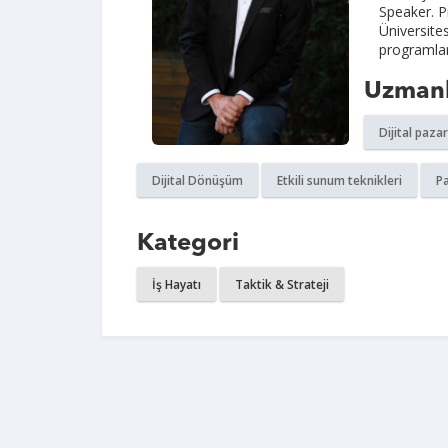
Speaker. P
Üniversite
programları
Uzmanl
Dijital paza
Dijital Dönüşüm
Etkili sunum teknikleri
Pa
Kategori
İş Hayatı
Taktik & Strateji