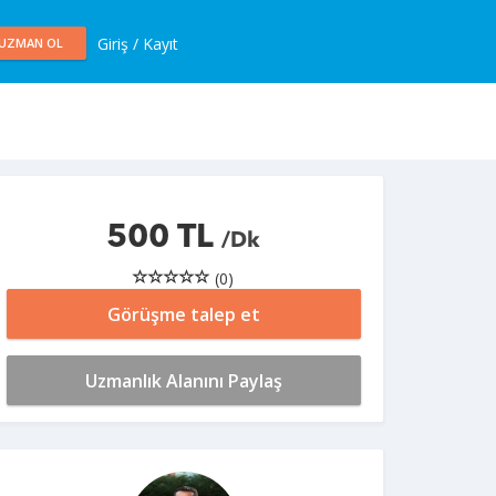
Giriş / Kayıt
UZMAN OL
500 TL
/Dk
(0)
Görüşme talep et
Uzmanlık Alanını Paylaş