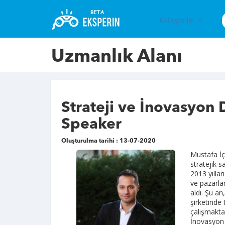
Kategoriler
Uzmanlık Alanı
Strateji ve İnovasyon
Speaker
Oluşturulma tarihi : 13-07-2020
Mustafa İçi
stratejik s
2013 yılla
ve pazarla
aldı. Şu a
şirketinde
çalışmakta
İnovasyon 