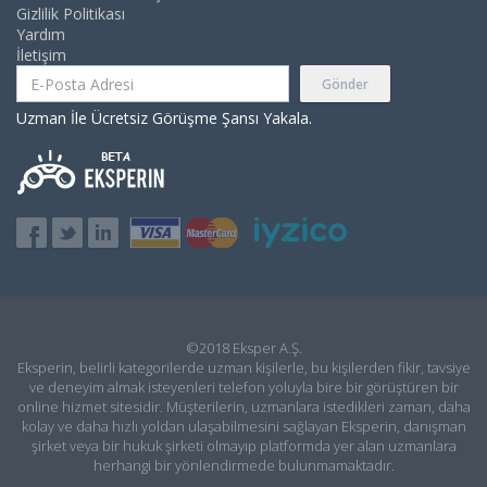
Gizlilik Politikası
Yardım
İletişim
Gönder
Uzman İle Ücretsiz Görüşme Şansı Yakala.
©2018 Eksper A.Ş.
Eksperin, belirli kategorilerde uzman kişilerle, bu kişilerden fikir, tavsiye
ve deneyim almak isteyenleri telefon yoluyla bire bir görüştüren bir
online hizmet sitesidir. Müşterilerin, uzmanlara istedikleri zaman, daha
kolay ve daha hızlı yoldan ulaşabilmesini sağlayan Eksperin, danışman
şirket veya bir hukuk şirketi olmayıp platformda yer alan uzmanlara
herhangi bir yönlendirmede bulunmamaktadır.