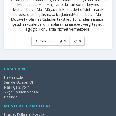
Muhasebeci Mali Müşavir olduktan sonra Keynes
Muhasebe ve Mali Müşavirlik Hizmetleri ofisini kurarak
serbest olarak çalışmaya başladım.Muhasebe ve Mali
Müşavirlik ofisimiz Gıdadan tekstile , Turizmden inşaata ,
çeşitli sektörlerde ki firmalara muhasebe , vergi teşvik ,
sgk gibi konularda hizmet vermektedir.
Telefon
5
0
EKSPERİN
Hakkımızda
Sen de Uzman Ol
Nasıl Çalışıyor?
Sıkça Sorulan Sorular
Basında
MÜŞTERİ HİZMETLERİ
Hizmet Kullanım Koşulları