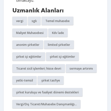
olmaktayız.
Uzmanlık Alanları
vergi
sgk
Temel muhasebe
Maliyet Muhasebesi
Kdv İade
anonim şirketler
limited şirketler
şirket içi eğitimler
şirket içi eğitimler
Ticaret sicil işlemleri; hisse devri
sermaye artırımı
yetki-temsil
şirket tasfiye
şirket kuruluşu ve faaliyet dönemi destekleri
Vergi/Dış Ticaret/Muhasebe Danışmanlığı...