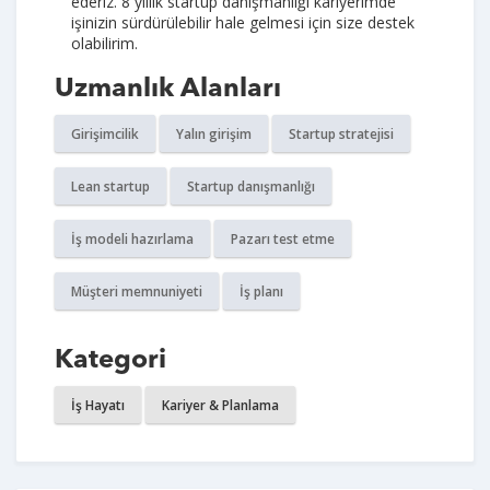
ederiz. 8 yıllık startup danışmanlığı kariyerimde
işinizin sürdürülebilir hale gelmesi için size destek
olabilirim.
Uzmanlık Alanları
Girişimcilik
Yalın girişim
Startup stratejisi
Lean startup
Startup danışmanlığı
İş modeli hazırlama
Pazarı test etme
Müşteri memnuniyeti
İş planı
Kategori
İş Hayatı
Kariyer & Planlama