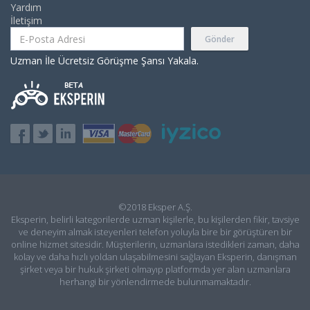
Yardım
İletişim
Gönder
Uzman İle Ücretsiz Görüşme Şansı Yakala.
©2018 Eksper A.Ş.
Eksperin, belirli kategorilerde uzman kişilerle, bu kişilerden fikir, tavsiye
ve deneyim almak isteyenleri telefon yoluyla bire bir görüştüren bir
online hizmet sitesidir. Müşterilerin, uzmanlara istedikleri zaman, daha
kolay ve daha hızlı yoldan ulaşabilmesini sağlayan Eksperin, danışman
şirket veya bir hukuk şirketi olmayıp platformda yer alan uzmanlara
herhangi bir yönlendirmede bulunmamaktadır.