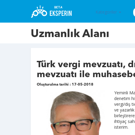
Kategoriler
Uzmanlık Alanı
Türk vergi mevzuatı, d
mevzuatı ile muhaseb
Oluşturulma tarihi : 17-05-2018
Yeminli Ma
denetim hiz
vergi/dış t
ve yazarlık
birleştirer
ihtiyaç sa
isterim.