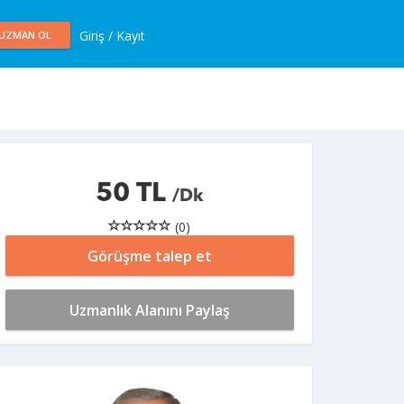
Giriş / Kayıt
UZMAN OL
50 TL
/Dk
(0)
Görüşme talep et
Uzmanlık Alanını Paylaş