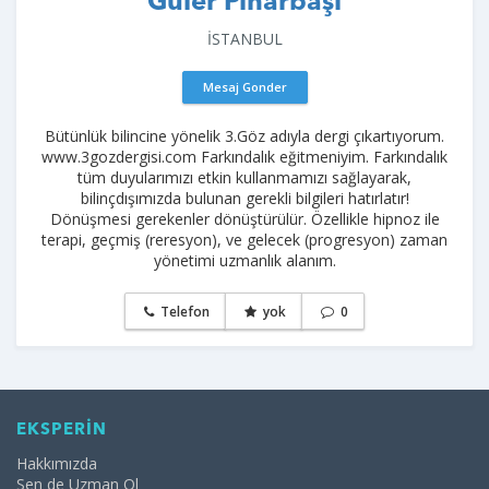
Güler Pınarbaşı
İSTANBUL
Mesaj Gonder
Bütünlük bilincine yönelik 3.Göz adıyla dergi çıkartıyorum.
www.3gozdergisi.com Farkındalık eğitmeniyim. Farkındalık
tüm duyularımızı etkin kullanmamızı sağlayarak,
bilinçdışımızda bulunan gerekli bilgileri hatırlatır!
Dönüşmesi gerekenler dönüştürülür. Özellikle hipnoz ile
terapi, geçmiş (reresyon), ve gelecek (progresyon) zaman
yönetimi uzmanlık alanım.
Telefon
yok
0
EKSPERİN
Hakkımızda
Sen de Uzman Ol