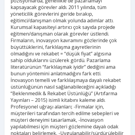
pozisyonlarda, genellikle de pazarlamayı
kapsayacak görevler aldı. 2011 yılında, tüm
yöneticilik görevlerini geride bırakıp,
eğitimci/danışman olmak yolunda adımlar attı.
Kurumsal kapasiteyi artırıcı çok sayıda projede
eğitmen/danışman olarak görevler üstlendi.
Firmaların, inovasyon kavramını gözlerinde çok
büyüttüklerini, farklılaşma gayretlerinin
olmadığını ve rekabet = “düşük fiyat” algısına
sahip olduklarını üzülerek gördü. Pazarlama
literatürünün “farklılaşmak iyidir” dediğini ama
bunun yöntemini anlatmadığını fark etti.
İnovasyon temelli ve farklılaşmaya dayalı rekabet
üstünlüğünün nasıl sağlanabileceğini açıkladığı
“Beklenmedik & Rekabet Üstünlüğü” (Artıfarma
Yayınları – 2015) isimli kitabını kaleme aldı.
Profesyonel uğraşı alanları; -Firmalar için,
müşterileri tarafından tercih edilme sebepleri ve
müşteri deneyimi tasarlamak, -İnovasyon
yapılabilmesi için müşteri gözlemine dayalı odak
noktaları belirlemek, -Uygulanabilir/sürdürülebilir