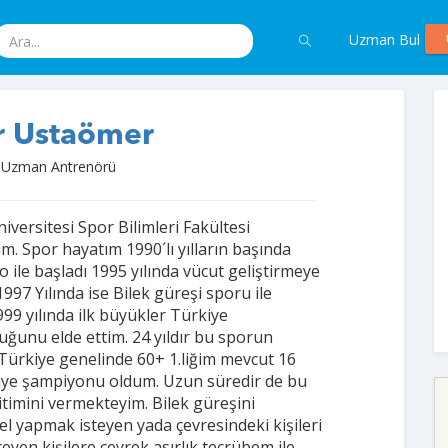
Uzman Bul
 Ustaömer
i Uzman Antrenörü
iversitesi Spor Bilimleri Fakültesi
 Spor hayatım 1990´lı yılların başında
ile başladı 1995 yılında vücut geliştirmeye
997 Yılında ise Bilek güreşi sporu ile
999 yılında ilk büyükler Türkiye
ğunu elde ettim. 24 yıldır bu sporun
 Türkiye genelinde 60+ 1.liğim mevcut 16
iye şampiyonu oldum. Uzun süredir de bu
timini vermekteyim. Bilek güreşini
l yapmak isteyen yada çevresindeki kişileri
eyen kişilere çeyrek asırlık tecrübem ile