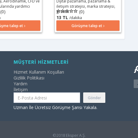
ji, Aerodinamik, CFD ve
Dijital pazarlama, pazarlama &
larında yardımcı
iletişim stratejisi, marka stratejisi,
(0)
(0)
growth
13 TL
a
/dakika
üşme talep et
Görüşme talep et
MÜŞTERİ HİZMETLERİ
Hizmet Kullanım Koşulları
Gizlilik Politikası
Yardım
İletişim
Gönder
Uzman İle Ücretsiz Görüşme Şansı Yakala.
©2018 Eksper A.Ş.