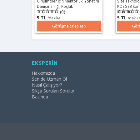
Girişimciler İçin Mentörlük, Yönetim
Size Teknolo
Danışmanlığı, Koçluk
KOSGEB konu
(0)
olurum.
5 TL
5 TL
/dakika
/dakik
Görüşme talep et
Gör
EKSPERİN
Hakkımızda
Sen de Uzman Ol
Nasıl Çalışıyor?
Sıkça Sorulan Sorular
Basında