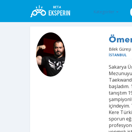
Kategoriler
Ömer
Bilek Güreş
İSTANBUL
Sakarya Ün
Mezunuyum.
Taekwando 
başladım. 1
tanıştım 1
şampiyonlu
içindeyim.
Kere Türk
sporun eği
profesyone
yenmek ist