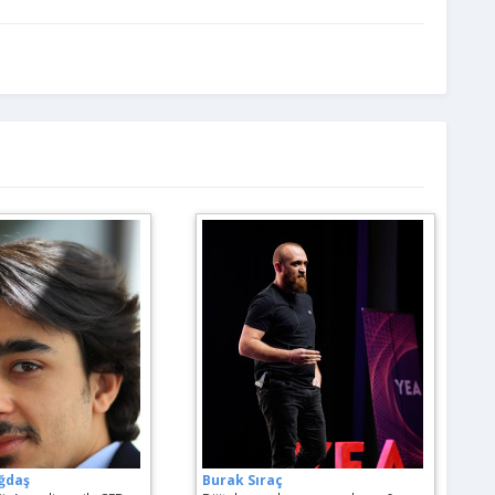
ğdaş
Burak Sıraç