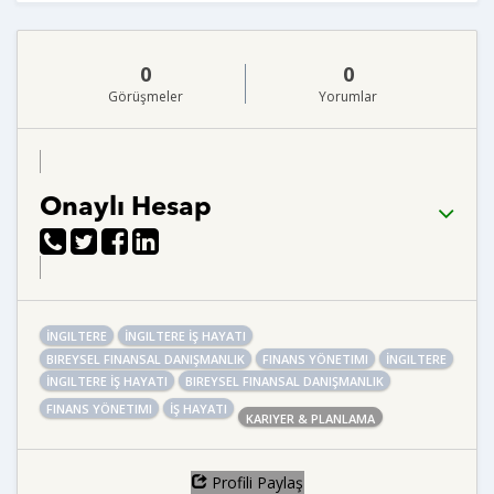
0
0
Görüşmeler
Yorumlar
Onaylı Hesap
İNGILTERE
İNGILTERE İŞ HAYATI
BIREYSEL FINANSAL DANIŞMANLIK
FINANS YÖNETIMI
İNGILTERE
İNGILTERE İŞ HAYATI
BIREYSEL FINANSAL DANIŞMANLIK
FINANS YÖNETIMI
İŞ HAYATI
KARIYER & PLANLAMA
Profili Paylaş