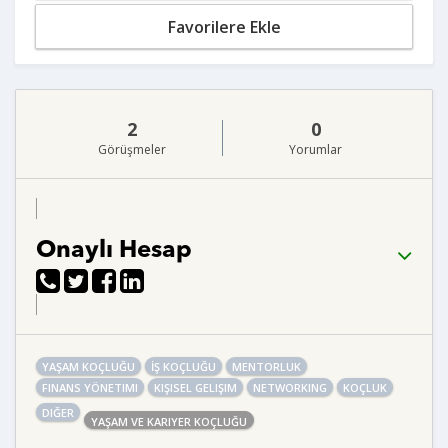
Favorilere Ekle
2
0
Görüşmeler
Yorumlar
Onaylı Hesap
YAŞAM KOÇLUĞU
İŞ KOÇLUĞU
MENTORLUK
FINANS YÖNETIMI
KIŞISEL GELIŞIM
NETWORKING
KOÇLUK
DIĞER
YAŞAM VE KARIYER KOÇLUĞU