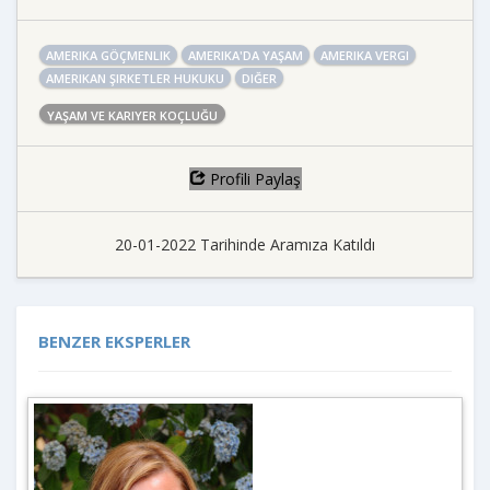
AMERIKA GÖÇMENLIK
AMERIKA'DA YAŞAM
AMERIKA VERGI
AMERIKAN ŞIRKETLER HUKUKU
DIĞER
YAŞAM VE KARIYER KOÇLUĞU
Profili Paylaş
20-01-2022 Tarihinde Aramıza Katıldı
BENZER EKSPERLER