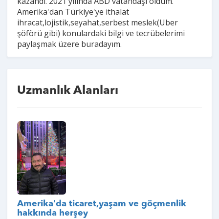
kazandı. 2021 yılında ABD vatandaşı oldum.
Amerika'dan Türkiye'ye ithalat
ihracat,lojistik,seyahat,serbest meslek(Uber
şöförü gibi) konulardaki bilgi ve tecrübelerimi
paylaşmak üzere buradayım.
Uzmanlık Alanları
Amerika'da ticaret,yaşam ve göçmenlik
hakkında herşey