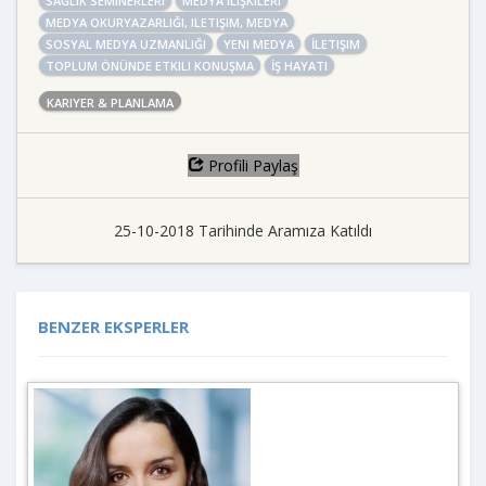
SAĞLIK SEMINERLERI
MEDYA ILIŞKILERI
MEDYA OKURYAZARLIĞI, ILETIŞIM, MEDYA
SOSYAL MEDYA UZMANLIĞI
YENI MEDYA
İLETIŞIM
TOPLUM ÖNÜNDE ETKILI KONUŞMA
İŞ HAYATI
KARIYER & PLANLAMA
Profili Paylaş
25-10-2018 Tarihinde Aramıza Katıldı
BENZER EKSPERLER