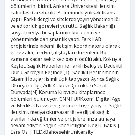
bölümlerini bitirdi. Ankara Üniversitesi İletişim
Fakültesi Gazetecilik Bölümünde yüksek lisans
yaptı. Farklı dergi ve sitelerde yayın yönetmenliği
ve editörlük görevleri yürüttü. Sağlık Bakanlığı
sosyal medya hesaplarının kurulumu ve
yönetiminde danışmanlık yaptı. Farklı AB
projelerinde kıdemli iletişim koordinatörü olarak
görev aldı, medya çalıştayları düzenledi. Bu
zamana kadar sekiz kez basın ödülü aldı. Kokuyla
Keşfet, Sağlık Haberlerine Farklı Bakış ve Dedektif
Duru Gerçeğin Peşinde (1)- Sağlıklı Beslenmenin
Gizemli İpuçları isimli üç kitap yazdı. Ayrıca Sağlık
Okuryazarlığı, Adli Koku ve Çocukları Sanal
Dünyada(N) Koruma Kılavuzu kitaplarında
bölümleri bulunuyor. CNNTÜRK.com, Digital Age
ve Medikal News dergilerinde köşe yazıyor. Sağlık
iletişimi, medya okuryazarlığı ve dijital sağlık
alanlarında eğitimler ve projelere imza atmaya
devam ediyor. Sağlık Haberciliğine Doğru Bakış |
Esra Öz | TEDxBahcesehirUniversity