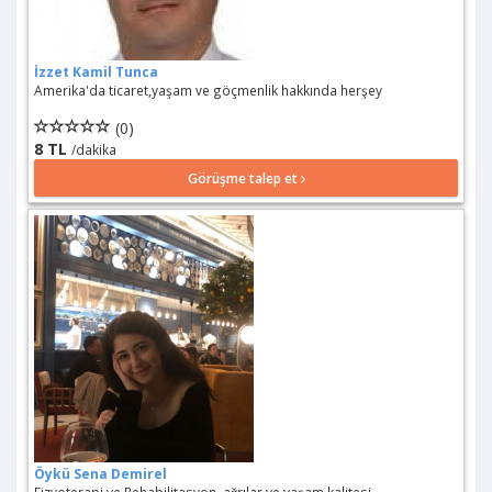
İzzet Kamil Tunca
Amerika'da ticaret,yaşam ve göçmenlik hakkında herşey
(0)
8 TL
/dakika
Görüşme talep et
Öykü Sena Demirel