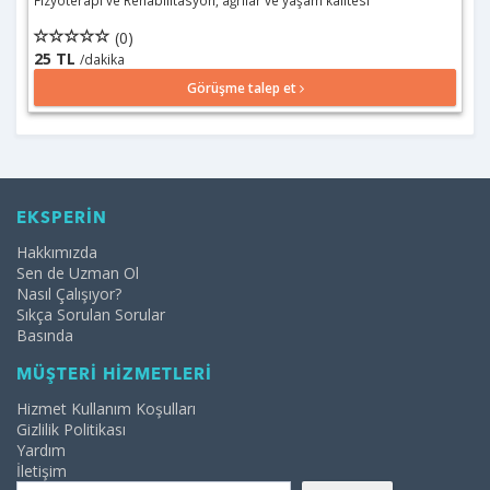
Fizyoterapi ve Rehabilitasyon, ağrılar ve yaşam kalitesi
(0)
25 TL
/dakika
Görüşme talep et
EKSPERİN
Hakkımızda
Sen de Uzman Ol
Nasıl Çalışıyor?
Sıkça Sorulan Sorular
Basında
MÜŞTERİ HİZMETLERİ
Hizmet Kullanım Koşulları
Gizlilik Politikası
Yardım
İletişim