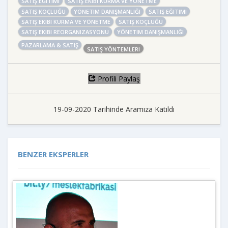
SATIŞ EĞITIMI
SATIŞ EKIBI KURMA VE YÖNETME
SATIŞ KOÇLUĞU
YÖNETIM DANIŞMANLIĞI
SATIŞ EĞITIMI
SATIŞ EKIBI KURMA VE YÖNETME
SATIŞ KOÇLUĞU
SATIŞ EKIBI REORGANIZASYONU
YÖNETIM DANIŞMANLIĞI
PAZARLAMA & SATIŞ
SATIŞ YÖNTEMLERI
Profili Paylaş
19-09-2020 Tarihinde Aramıza Katıldı
BENZER EKSPERLER