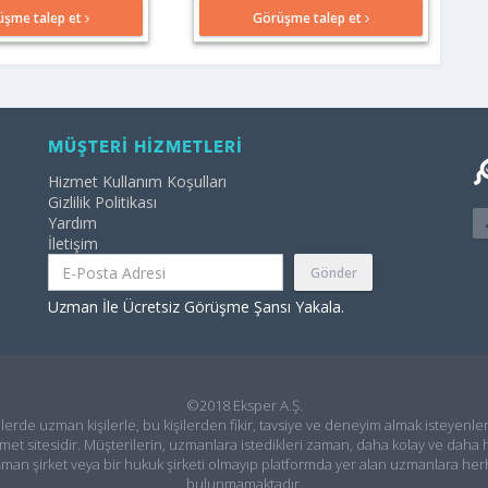
üşme talep et
Görüşme talep et
MÜŞTERİ HİZMETLERİ
Hizmet Kullanım Koşulları
Gizlilik Politikası
Yardım
İletişim
Gönder
Uzman İle Ücretsiz Görüşme Şansı Yakala.
©2018 Eksper A.Ş.
ilerde uzman kişilerle, bu kişilerden fikir, tavsiye ve deneyim almak isteyenler
met sitesidir. Müşterilerin, uzmanlara istedikleri zaman, daha kolay ve daha h
şman şirket veya bir hukuk şirketi olmayıp platformda yer alan uzmanlara he
bulunmamaktadır.