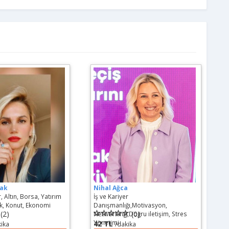
çak
Nihal Ağca
, Altın, Borsa, Yatırım
İş ve Kariyer
ak, Konut, Ekonomi
Danışmanlığı,Motivasyon,
(2)
(0)
Networking,Doğru iletişim, Stres
Yönetimi
42 TL
kika
/dakika