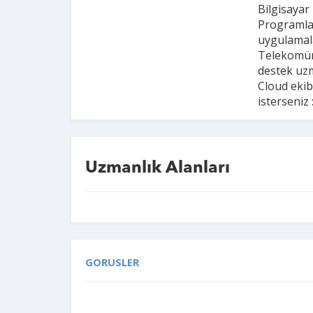
Bilgisayar
Programla
uygulamala
Telekomün
destek uzm
Cloud eki
isterseniz
Uzmanlık Alanları
GORUSLER