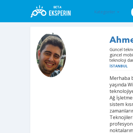
Kategoriler
Ahme
Güncel tekno
güncel mobil
teknoloji da
İSTANBUL
Merhaba b
yaşında Wi
teknolojiy
Ağ İşletme
sistem kıs
zamanları
Teknojiler
profesyone
noktalarım