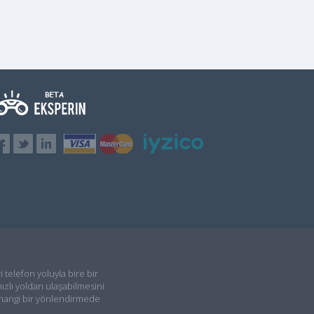
i telefon yoluyla bire bir
ızlı yoldan ulaşabilmesini
rhangi bir yönlendirmede