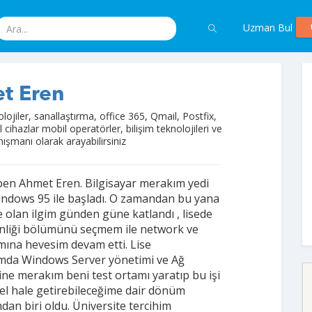
Uzman Bul
t Eren
lojiler, sanallaştırma, office 365, Qmail, Postfix,
 cihazlar mobil operatörler, bilişim teknolojileri ve
nışmanı olarak arayabilirsiniz
en Ahmet Eren. Bilgisayar merakım yedi
ndows 95 ile başladı. O zamandan bu yana
e olan ilgim günden güne katlandı , lisede
nliği bölümünü seçmem ile network ve
mına hevesim devam etti. Lise
mda Windows Server yönetimi ve Ağ
ine merakım beni test ortamı yaratıp bu işi
l hale getirebileceğime dair dönüm
dan biri oldu. Üniversite tercihim