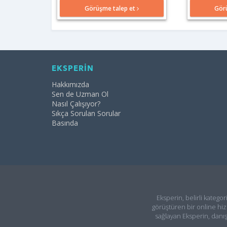
Görüşme talep et
Gör
EKSPERİN
Hakkımızda
Sen de Uzman Ol
Nasıl Çalışıyor?
Sıkça Sorulan Sorular
Basında
Eksperin, belirli kategor
görüştüren bir online hiz
sağlayan Eksperin, danı