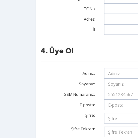
TC No
Adres
İl
4. Üye Ol
Adınız:
Soyanız:
GSM Numaranız:
E-posta:
Şifre:
Şifre Tekrarı: